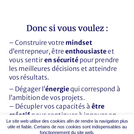
Donc si vous voulez :
– Construire votre
mindset
d’entrepneur
, être
enthousiaste
et
vous sentir
en sécurité
pour prendre
les meilleures décisions et atteindre
vos résultats.
– Dégager l’
énergie
qui correspond à
l’ambition de vos projets.
– Décupler vos capacités à
être
créatif
pour continuer à innover en
Le site web utilise des cookies afin de rendre la navigation plus
vous adaptant.
utile et fiable. Certains de nos cookies sont indispensables au
–
L
ibérer
vos peurs et croyances
fonctionnement du site web.