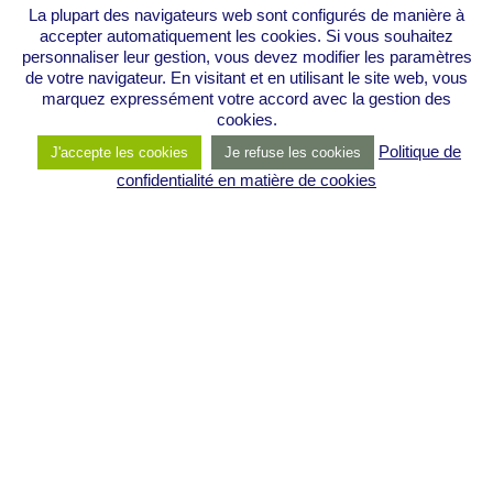
La plupart des navigateurs web sont configurés de manière à
limitantes qui vous empêchent
accepter automatiquement les cookies. Si vous souhaitez
d’avancer librement.
personnaliser leur gestion, vous devez modifier les paramètres
de votre navigateur. En visitant et en utilisant le site web, vous
– Être
ancré
et
équilibré
avec l’aide
marquez expressément votre accord avec la gestion des
de lois universelles,
spirituelles
pour
cookies.
vous détacher de vos problèmes et ne
Politique de
J'accepte les cookies
Je refuse les cookies
confidentialité en matière de cookies
pas vaciller.
– Avoir les
stratégies
gagnantes
avec des objectifs à court, moyen et
long termes,
dans votre business et dans son
déploiement.
– Rester en lien avec vos
valeurs
et le
sens donné à vos affaires.
– Améliorer votre
santé
en prenant